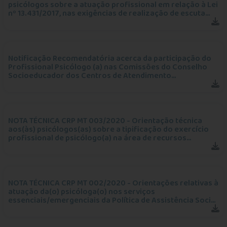
psicólogos sobre a atuação profissional em relação à Lei
nº 13.431/2017, nas exigências de realização de escuta
especializada e de depoimento especial no Sistema de
Garantia de Direitos de crianças e adol
Notificação Recomendatória acerca da participação do
Profissional Psicólogo (a) nas Comissões do Conselho
Socioeducador dos Centros de Atendimento
Socioeducativo do Estado de Mato Grosso
NOTA TÉCNICA CRP MT 003/2020 - Orientação técnica
aos(às) psicólogos(as) sobre a tipificação do exercício
profissional de psicólogo(a) na área de recursos
humanos/gestão de pessoas.
NOTA TÉCNICA CRP MT 002/2020 - Orientações relativas à
atuação da(o) psicóloga(o) nos serviços
essenciais/emergenciais da Política de Assistência Social
diante a pandemia causada pelo novo Coronavírus -
Covid-19.