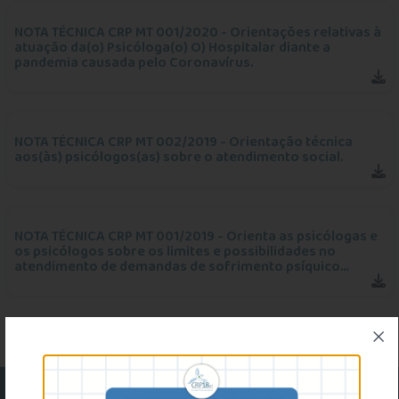
NOTA TÉCNICA CRP MT 001/2020 - Orientações relativas à
atuação da(o) Psicóloga(o) O) Hospitalar diante a
pandemia causada pelo Coronavírus.
NOTA TÉCNICA CRP MT 002/2019 - Orientação técnica
aos(às) psicólogos(as) sobre o atendimento social.
NOTA TÉCNICA CRP MT 001/2019 - Orienta as psicólogas e
os psicólogos sobre os limites e possibilidades no
atendimento de demandas de sofrimento psíquico
relacionadas com a orientação sexual e a identidade de
gênero.