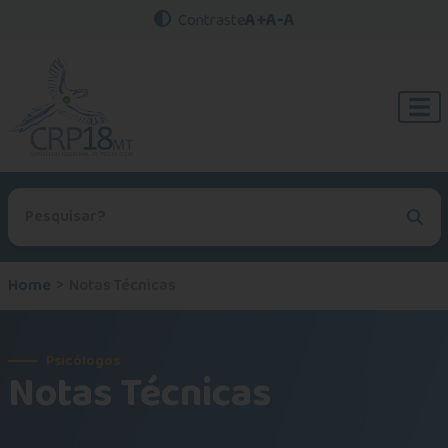
A+
A-
A
Contraste
Procurar no site
Home
Notas Técnicas
Psicólogos
Notas Técnicas