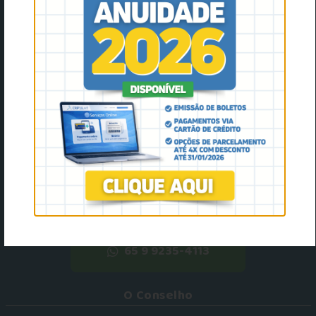
facebook
instagram
youtube
Twitter
Rua das Pérolas, 201, Bosque da Saúde, Cuiabá - MT,
78050-090
(65) 3627-7188
crpmt@crpmt.org.br
8h ás 17h
Dpto de Orientação Técnica:
65 9 9235-4113
O Conselho